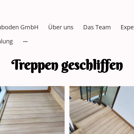
chboden GmbH
Über uns
Das Team
Expe
lung
Treppen geschliffen