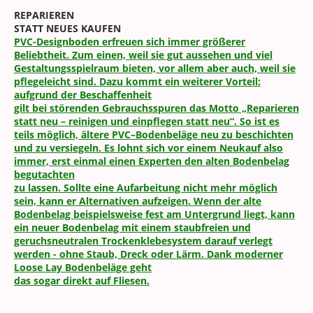
REPARIEREN
STATT NEUES KAUFEN
PVC-Designboden erfreuen sich immer größerer
Beliebtheit. Zum einen, weil sie gut aussehen und viel
Gestaltungsspielraum bieten, vor allem aber auch, weil sie
pflegeleicht sind. Dazu kommt ein weiterer Vorteil:
aufgrund der Beschaffenheit
gilt bei störenden Gebrauchsspuren das Motto „Reparieren
statt neu – reinigen und einpflegen statt neu“. So ist es
teils möglich, ältere PVC–Bodenbeläge neu zu beschichten
und zu versiegeln. Es lohnt sich vor einem Neukauf also
immer, erst einmal einen Experten den alten Bodenbelag
begutachten
zu lassen. Sollte eine Aufarbeitung nicht mehr möglich
sein, kann er Alternativen aufzeigen. Wenn der alte
Bodenbelag beispielsweise fest am Untergrund liegt, kann
ein neuer Bodenbelag mit einem staubfreien und
geruchsneutralen Trockenklebesystem darauf verlegt
werden - ohne Staub, Dreck oder Lärm. Dank moderner
Loose Lay Bodenbeläge geht
das sogar direkt auf Fliesen.