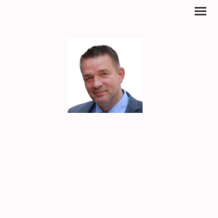
Kay Borgward
Expertentipp von Kay Borgward
Geschäftsführer von KB
Fachboden GmbH staatlich geprüfter Bodenleger