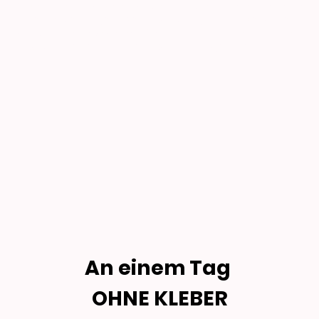
Parkett oder Holz-Dielen werden und die nächsten 10 bis 20
Jahre Freude bringen. Die Umwandlung von dunkel zu hell
wird durch ein spezielles Bürstenverfahren erreicht. Vorteil:
es wird nur eine minimale Holzschicht abgetragen.
An einem Tag
OHNE KLEBER